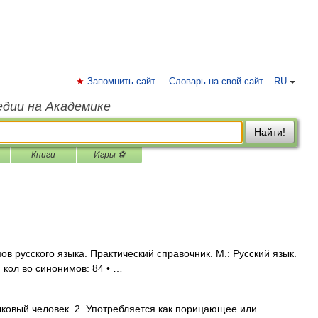
Запомнить сайт
Словарь на свой сайт
RU
едии на Академике
Найти!
Книги
Игры ⚽
в русского языка. Практический справочник. М.: Русский язык.
, кол во синонимов: 84 • …
лковый человек. 2. Употребляется как порицающее или