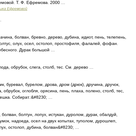
емовой. Т. Ф. Ефремова. 2000 …
зыка Ефремовой
…
чина, болван, бревно, дерево, дубина, идиот, пень, телепень,
болтус, олух, осел, остолоп, простофиля, фалалей, фофан.
Небесного. Дурак большой …
лода, обрубок, слега, столб, тес. См. дерево …
к, буревал, бурелом, дрова, дром (дрюк), дручина, дручок,
, обрубок, оглобля, орясина, пень, плаха, полено, столб, тес,
вешка. Собират.:&#8230; …
болван, болтун, лопух, истукан, дуролом, дурак, обалдуй,
умок, надоеда, осел на двух копытах, туполом, дурошлеп,
лух, остолоп, дубина, болван&#8230; …