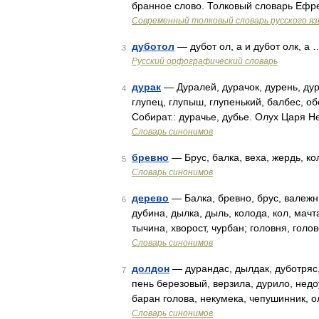
бранное слово. Толковый словарь Ефр
Современный толковый словарь русского я
дуботол
— дубот ол, а и дубот олк, а 
3
Русский орфографический словарь
дурак
— Дуралей, дурачок, дурень, дура
4
глупец, глупыш, глупенький, балбес, о
Собират.: дурачье, дубье. Олух Царя 
Словарь синонимов
бревно
— Брус, балка, веха, жердь, ко
5
Словарь синонимов
дерево
— Балка, бревно, брус, валежни
6
дубина, дылка, дыль, колода, кол, мачта
тычина, хворост, чурбан; головня, голо
Словарь синонимов
долдон
— дурандас, дылдак, дуботряс, 
7
пень березовый, верзила, дурило, недо
баран голова, некумека, чепушинник, о
Словарь синонимов