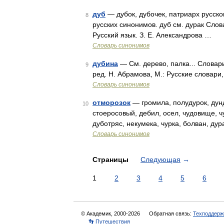
дуб
— дубок, дубочек, патриарх русско
8
русских синонимов. дуб см. дурак Слов
Русский язык. З. Е. Александрова …
Словарь синонимов
дубина
— См. дерево, палка... Словар
9
ред. Н. Абрамова, М.: Русские словари,
Словарь синонимов
отморозок
— громила, полудурок, дунд
10
стоеросовый, дебил, осел, чудовище, ч
дуботряс, некумека, чурка, болван, ду
Словарь синонимов
Страницы
Следующая
→
1
2
3
4
5
6
© Академик, 2000-2026
Обратная связь:
Техподдерж
👣 Путешествия