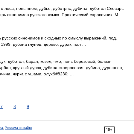
го леса, пень пнем, дубье, дуботряс, дубина, дуботол Словарь
арь синонимов русского языка. Практический справочник. М.:
ь русских синонимов и сходных по смыслу выражений. под.
 1999. дубина глупец, дерево, дурак, пал …
ук, дуботол, баран, козел, чмо, пень березовый, болван
урбан, круглый дурак, дубина стоеросовая, дубина, дурошлеп,
рачина, чурка с ушами, олух&#8230; …
7
8
9
ка
,
Реклама на сайте
18+