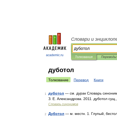
Словари и энциклоп
academic.ru
Толкования
Переводы
дуботол
Толкование
Перевод
Книги
дуботол
— см. дурак Словарь синонимо
1
З. Е. Александрова. 2011. дуботол сущ.
Словарь синонимов
Дуботол
— м. местн. 1. Глупый, бесто
2